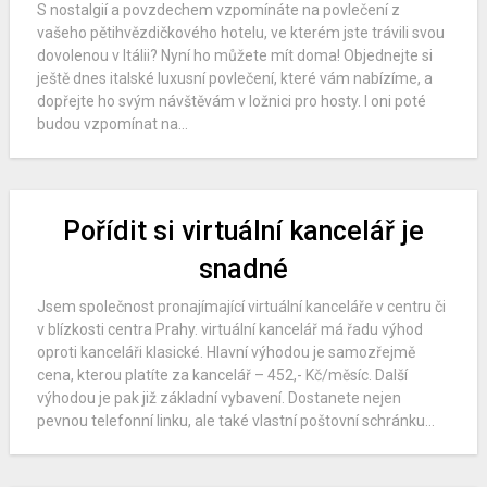
S nostalgií a povzdechem vzpomínáte na povlečení z
vašeho pětihvězdičkového hotelu, ve kterém jste trávili svou
dovolenou v Itálii? Nyní ho můžete mít doma! Objednejte si
ještě dnes italské luxusní povlečení, které vám nabízíme, a
dopřejte ho svým návštěvám v ložnici pro hosty. I oni poté
budou vzpomínat na...
Pořídit si virtuální kancelář je
snadné
Jsem společnost pronajímající virtuální kanceláře v centru či
v blízkosti centra Prahy. virtuální kancelář má řadu výhod
oproti kanceláři klasické. Hlavní výhodou je samozřejmě
cena, kterou platíte za kancelář – 452,- Kč/měsíc. Další
výhodou je pak již základní vybavení. Dostanete nejen
pevnou telefonní linku, ale také vlastní poštovní schránku...