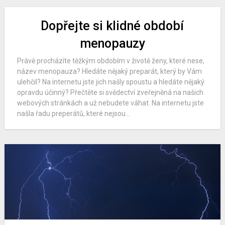
Dopřejte si klidné období
menopauzy
Právě procházíte těžkým obdobím v životě ženy, které nese,
název menopauza? Hledáte nějaký preparát, který by Vám
ulehčil? Na internetu jste jich našly spoustu a hledáte nějaký
opravdu účinný? Přečtěte si svědectví zveřejněná na našich
webových stránkách a už nebudete váhat. Na internetu jste
našla řadu preperátů, které nejsou...