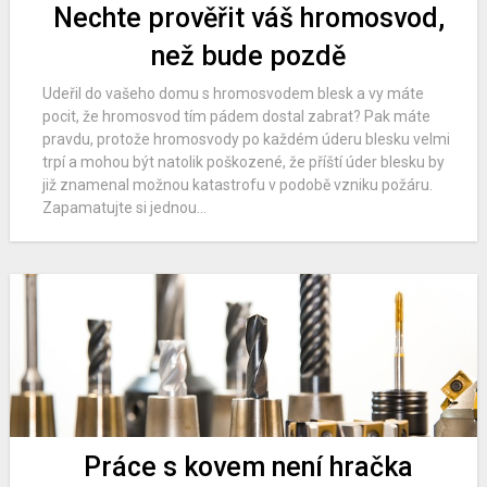
Nechte prověřit váš hromosvod,
než bude pozdě
Udeřil do vašeho domu s hromosvodem blesk a vy máte
pocit, že hromosvod tím pádem dostal zabrat? Pak máte
pravdu, protože hromosvody po každém úderu blesku velmi
trpí a mohou být natolik poškozené, že příští úder blesku by
již znamenal možnou katastrofu v podobě vzniku požáru.
Zapamatujte si jednou...
Práce s kovem není hračka