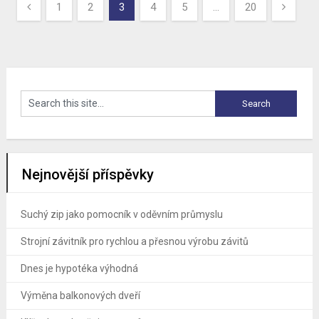
Stránkování
1
2
3
4
5
…
20
příspěvků
Nejnovější příspěvky
Suchý zip jako pomocník v oděvním průmyslu
Strojní závitník pro rychlou a přesnou výrobu závitů
Dnes je hypotéka výhodná
Výměna balkonových dveří