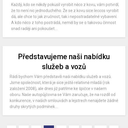
Každý, kdo se někdy pokusil vyrobit něco z kovu, vám potvrdí,
že to není nic jednoduchého. Že se z kovu sice leccos vyrobit
dá, ale chce to jak zručnost, tak i nepostradatelné vybavení.
A kdo něco z toho postrádá, neměl by se o takovou činnost
snad raději ani pokoušet....
Představujeme naši nabídku
služeb a vozů
Rádi bychom Vám představili naši nabídku služeb a vozů.
Jsme společnost, která je sice ještě relativně mladá (rok
založení 2008), ale dnes již patříme ke špičce v našem
oboru. Naše autopůjčovna se Vám zaručuje, že na rozdíl od
konkurence, v našich smlouvách a lejstrech nenajdete žádné
druhy skrytých podmínek....