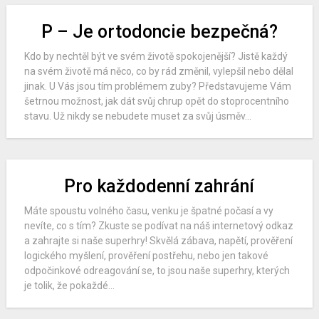
P – Je ortodoncie bezpečná?
Kdo by nechtěl být ve svém životě spokojenější? Jistě každý
na svém životě má něco, co by rád změnil, vylepšil nebo dělal
jinak. U Vás jsou tím problémem zuby? Představujeme Vám
šetrnou možnost, jak dát svůj chrup opět do stoprocentního
stavu. Už nikdy se nebudete muset za svůj úsměv...
Pro každodenní zahrání
Máte spoustu volného času, venku je špatné počasí a vy
nevíte, co s tím? Zkuste se podívat na náš internetový odkaz
a zahrajte si naše superhry! Skvělá zábava, napětí, prověření
logického myšlení, prověření postřehu, nebo jen takové
odpočinkové odreagování se, to jsou naše superhry, kterých
je tolik, že pokaždé...