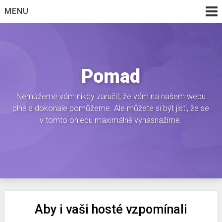
Skip
MENU
to
content
Pomad
Nemůžeme vám nikdy zaručit, že vám na našem webu
plně a dokonale pomůžeme. Ale můžete si být jisti, že se
v tomto ohledu maximálně vynasnažíme.
Aby i vaši hosté vzpomínali