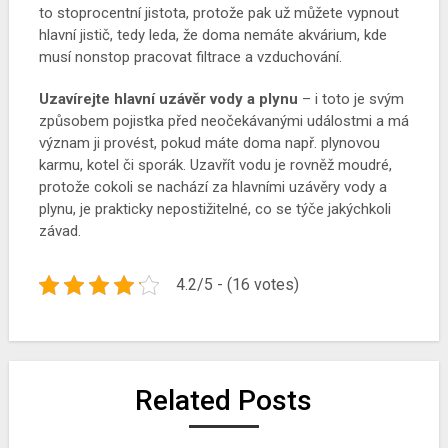
to stoprocentní jistota, protože pak už můžete vypnout
hlavní jistič, tedy leda, že doma nemáte akvárium, kde
musí nonstop pracovat filtrace a vzduchování.
Uzavírejte hlavní uzávěr vody a plynu
– i toto je svým
způsobem pojistka před neočekávanými událostmi a má
význam ji provést, pokud máte doma např. plynovou
karmu, kotel či sporák. Uzavřít vodu je rovněž moudré,
protože cokoli se nachází za hlavními uzávěry vody a
plynu, je prakticky nepostižitelné, co se týče jakýchkoli
závad.
4.2/5 - (16 votes)
Related Posts