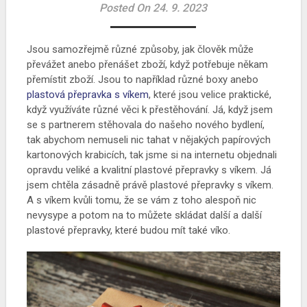
Posted On 24. 9. 2023
Jsou samozřejmě různé způsoby, jak člověk může
převážet anebo přenášet zboží, když potřebuje někam
přemístit zboží. Jsou to například různé boxy anebo
plastová přepravka s víkem
, které jsou velice praktické,
když využíváte různé věci k přestěhování. Já, když jsem
se s partnerem stěhovala do našeho nového bydlení,
tak abychom nemuseli nic tahat v nějakých papírových
kartonových krabicích, tak jsme si na internetu objednali
opravdu veliké a kvalitní plastové přepravky s víkem. Já
jsem chtěla zásadně právě plastové přepravky s víkem.
A s víkem kvůli tomu, že se vám z toho alespoň nic
nevysype a potom na to můžete skládat další a další
plastové přepravky, které budou mít také víko.