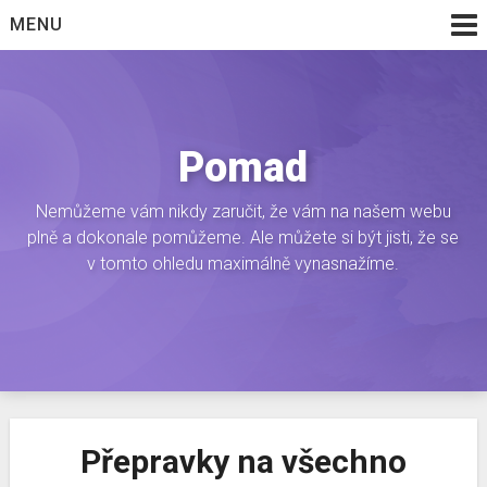
Skip
MENU
to
content
Pomad
Nemůžeme vám nikdy zaručit, že vám na našem webu
plně a dokonale pomůžeme. Ale můžete si být jisti, že se
v tomto ohledu maximálně vynasnažíme.
Přepravky na všechno