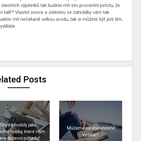
U vlastních výpěstků tak budete mít sto procentní jistotu, že
astní talíř? Vlastní ovoce a zeleninu ze zahrádky vám tak
ete mít nečekaně velkou úrodu, tak si můžete být jisti tím,
vyděláte.
lated Posts
Chytré mobily jako
Můžeme na sběratelství
adné hobby, které nám
vydělat?
ere duševní pohodu!