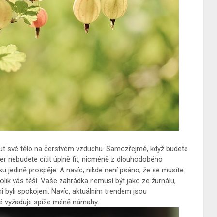
nout své tělo na čerstvém vzduchu. Samozřejmě, když budete
čer nebudete cítit úplně fit, nicméně z dlouhodobého
u jedině prospěje. A navíc, nikde není psáno, že se musíte
kolik vás těší. Vaše zahrádka nemusí být jako ze žurnálu,
i byli spokojeni. Navíc, aktuálním trendem jsou
eré vyžaduje spíše méně námahy.