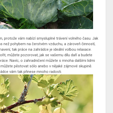
em, protože vám nabízí smysluplné trávení volného času. Jak
ý čas než pohybem na čerstvém vzduchu, a zároveň činností,
navení, tak práce na zahrádce je ideální volbou relaxace.
řit, můžete pozorovat, jak se vašemu dílu daří a budete
práce. Navíc, o zahradničení můžete s mnoha dalšími lidmi
k můžete pěstovat sólo anebo v nějaké zájmové skupině.
hrádce vám tak přinese mnoho radosti.