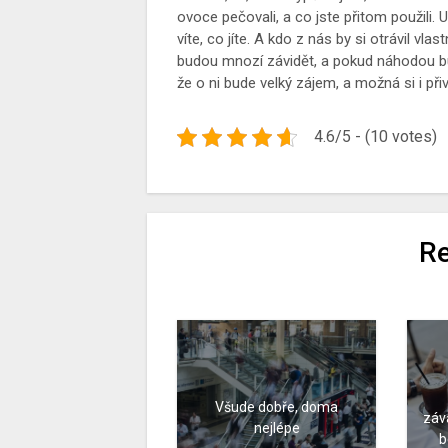
ovoce pečovali, a co jste přitom použili. 
víte, co jíte. A kdo z nás by si otrávil vl
budou mnozí závidět, a pokud náhodou bud
že o ni bude velký zájem, a možná si i při
4.6/5 - (10 votes)
Re
Všude dobře, doma
záv
nejlépe
b