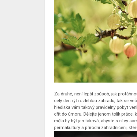
Za druhé, není lepší způsob, jak protáh
celý den rýt rozlehlou zahradu, tak se ve
hlediska vám takový pravidelný pobyt venk
dřít do úmoru. Dělejte jenom tolik práce, 
měla by být jen taková, abyste s ní vy sam
permakultury a přírodní zahradničení, kt