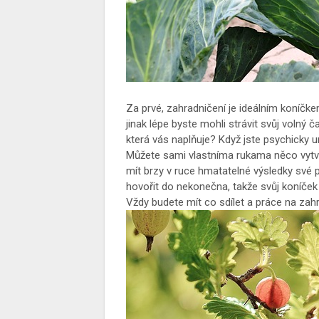
Za prvé, zahradničení je ideálním koníčk
jinak lépe byste mohli strávit svůj voln
která vás naplňuje? Když jste psychicky u
Můžete sami vlastníma rukama něco vytvo
mít brzy v ruce hmatatelné výsledky své 
hovořit do nekonečna, takže svůj koníče
Vždy budete mít co sdílet a práce na za