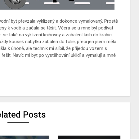
vodní byt převzala vyklizený a dokonce vymalovaný. Prostě
esy k vodě a začala se těšit. Včera se u mne byl podívat
e se také na vyklizení knihovny a zabalení knih do krabic,
každý kousek nábytku zabalen do fólie, přeci jen jsem měla
la k úhoně, ale technik mi slíbil, že přijedou vozem s
ešit. Navíc mi byt po vystěhování uklidí a vymalují a mně
lated Posts