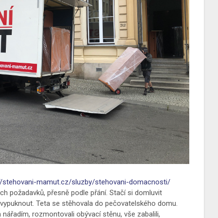
://stehovani-mamut.cz/sluzby/stehovani-domacnosti/
ch požadavků, přesně podle přání. Stačí si domluvit
e vypuknout. Teta se stěhovala do pečovatelského domu.
nářadím, rozmontovali obývací stěnu, vše zabalili,