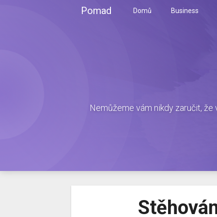
Skip
Pomad
Domů
Business
to
content
Nemůžeme vám nikdy zaručit, že v
Stěhován