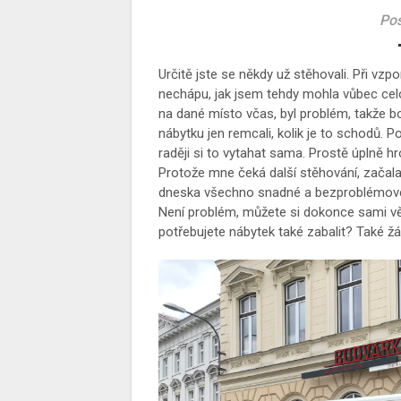
Pos
Určitě jste se někdy už stěhovali. Při vz
nechápu, jak jsem tehdy mohla vůbec celou
na dané místo včas, byl problém, takže bo
nábytku jen remcali, kolik je to schodů. P
raději si to vytahat sama. Prostě úplně h
Protože mne čeká další stěhování, začala j
dneska všechno snadné a bezproblémové.
Není problém, můžete si dokonce sami věci
potřebujete nábytek také zabalit? Také ž