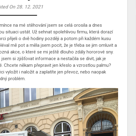
ted On 28. 12. 2021
pomínce na mé stěhování jsem se celá orosila a dnes
 situaci ustát. Už sehnat spolehlivou firmu, která dorazí
rci přijeli o dvě hodiny později a potom při každém kusu
oléval mě pot a měla jsem pocit, že je třeba se jim omluvit a
rozná akce, o které se mi ještě dlouho zdály hororové sny.
sem si zjišťovat informace a nestačila se divit, jak je
 Chcete někam přepravit jen křeslo a vzrostlou palmu?
 vyložit i naložit a zaplatíte jen převoz, nebo naopak
ádný problém.