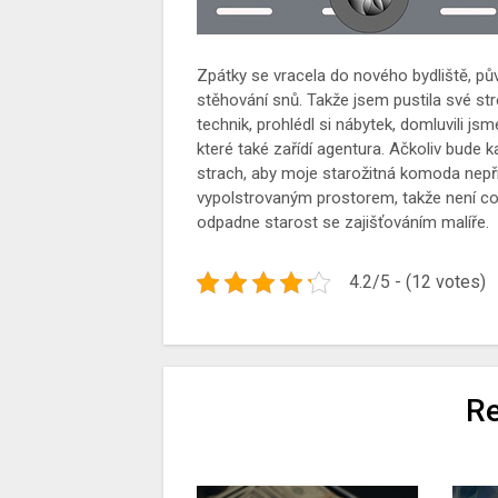
Zpátky se vracela do nového bydliště, pů
stěhování snů. Takže jsem pustila své str
technik, prohlédl si nábytek, domluvili jsm
které také zařídí agentura. Ačkoliv bude 
strach, aby moje starožitná komoda nepřiš
vypolstrovaným prostorem, takže není co ř
odpadne starost se zajišťováním malíře.
4.2/5 - (12 votes)
Re