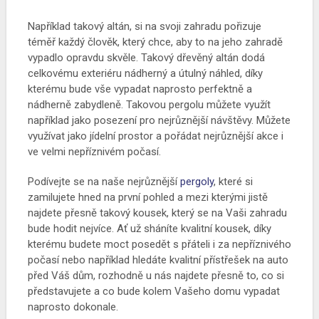
Například takový altán, si na svoji zahradu pořizuje
téměř každý člověk, který chce, aby to na jeho zahradě
vypadlo opravdu skvěle. Takový dřevěný altán dodá
celkovému exteriéru nádherný a útulný náhled, díky
kterému bude vše vypadat naprosto perfektně a
nádherně zabydleně. Takovou pergolu můžete využít
například jako posezení pro nejrůznější návštěvy. Můžete
využívat jako jídelní prostor a pořádat nejrůznější akce i
ve velmi nepříznivém počasí.
Podívejte se na naše nejrůznější
pergoly
, které si
zamilujete hned na první pohled a mezi kterými jistě
najdete přesně takový kousek, který se na Vaši zahradu
bude hodit nejvíce. Ať už sháníte kvalitní kousek, díky
kterému budete moct posedět s přáteli i za nepříznivého
počasí nebo například hledáte kvalitní přístřešek na auto
před Váš dům, rozhodně u nás najdete přesně to, co si
představujete a co bude kolem Vašeho domu vypadat
naprosto dokonale.