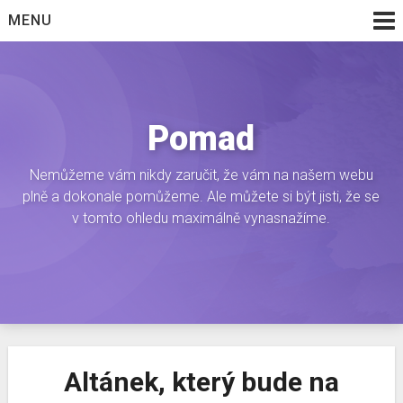
Skip
MENU
to
content
Pomad
Nemůžeme vám nikdy zaručit, že vám na našem webu
plně a dokonale pomůžeme. Ale můžete si být jisti, že se
v tomto ohledu maximálně vynasnažíme.
Altánek, který bude na