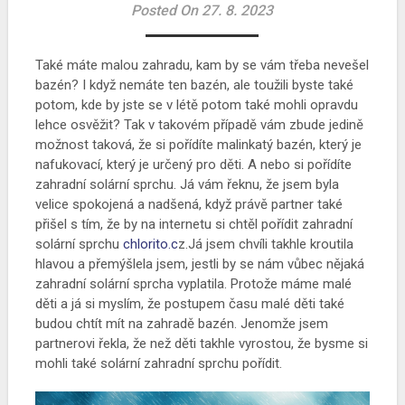
Posted On 27. 8. 2023
Také máte malou zahradu, kam by se vám třeba nevešel
bazén? I když nemáte ten bazén, ale toužili byste také
potom, kde by jste se v létě potom také mohli opravdu
lehce osvěžit? Tak v takovém případě vám zbude jedině
možnost taková, že si pořídíte malinkatý bazén, který je
nafukovací, který je určený pro děti. A nebo si pořídíte
zahradní solární sprchu. Já vám řeknu, že jsem byla
velice spokojená a nadšená, když právě partner také
přišel s tím, že by na internetu si chtěl pořídit zahradní
solární sprchu
chlorito.c
z.Já jsem chvíli takhle kroutila
hlavou a přemýšlela jsem, jestli by se nám vůbec nějaká
zahradní solární sprcha vyplatila. Protože máme malé
děti a já si myslím, že postupem času malé děti také
budou chtít mít na zahradě bazén. Jenomže jsem
partnerovi řekla, že než děti takhle vyrostou, že bysme si
mohli také solární zahradní sprchu pořídit.