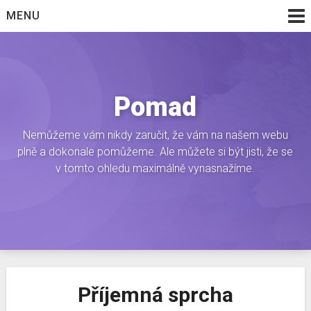
Skip
MENU
to
content
Pomad
Nemůžeme vám nikdy zaručit, že vám na našem webu
plně a dokonale pomůžeme. Ale můžete si být jisti, že se
v tomto ohledu maximálně vynasnažíme.
Příjemná sprcha