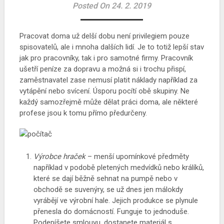
Posted On 24. 2. 2019
Pracovat doma už delší dobu není privilegiem pouze
spisovatelů, ale i mnoha dalších lidí. Je to totiž lepší stav
jak pro pracovníky, tak i pro samotné firmy. Pracovník
ušetří peníze za dopravu a možná si i trochu přispí,
zaměstnavatel zase nemusí platit náklady například za
vytápění nebo svícení. Úsporu pocítí obě skupiny. Ne
každý samozřejmě může dělat
práci doma
, ale některé
profese jsou k tomu přímo předurčeny.
Výrobce hraček
– menší upomínkové předměty
například v podobě pletených medvídků nebo králíků,
které se dají běžně sehnat na pumpě nebo v
obchodě se suvenýry, se už dnes jen málokdy
vyrábějí ve výrobní hale. Jejich produkce se plynule
přenesla do domácností. Funguje to jednoduše.
Podepíšete smlouvu, dostanete materiál s