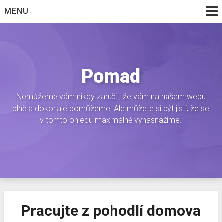
Skip
MENU
to
content
Pomad
Nemůžeme vám nikdy zaručit, že vám na našem webu
plně a dokonale pomůžeme. Ale můžete si být jisti, že se
v tomto ohledu maximálně vynasnažíme.
Pracujte z pohodlí domova