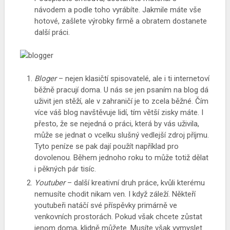
návodem a podle toho vyrábíte. Jakmile máte vše
hotové, zašlete výrobky firmě a obratem dostanete
další práci.
Bloger
– nejen klasičtí spisovatelé, ale i ti internetoví
běžně pracují doma. U nás se jen psaním na blog dá
uživit jen stěží, ale v zahraničí je to zcela běžné. Čím
více váš blog navštěvuje lidí, tím větší zisky máte. I
přesto, že se nejedná o práci, která by vás uživila,
může se jednat o vcelku slušný vedlejší zdroj příjmu.
Tyto peníze se pak dají použít například pro
dovolenou. Během jednoho roku to může totiž dělat
i pěkných pár tisíc.
Youtuber
– další kreativní druh práce, kvůli kterému
nemusíte chodit nikam ven. I když záleží. Někteří
youtubeři natáčí své příspěvky primárně ve
venkovních prostorách. Pokud však chcete zůstat
jenom doma, klidně můžete. Musíte však vymyslet