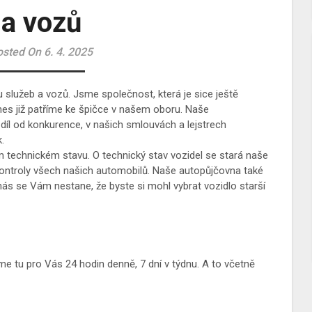
a vozů
sted On 6. 4. 2025
 služeb a vozů. Jsme společnost, která je sice ještě
dnes již patříme ke špičce v našem oboru. Naše
íl od konkurence, v našich smlouvách a lejstrech
.
 technickém stavu. O technický stav vozidel se stará naše
 kontroly všech našich automobilů. Naše
autopůjčovna
také
ás se Vám nestane, že byste si mohl vybrat vozidlo starší
e tu pro Vás 24 hodin denně, 7 dní v týdnu. A to včetně