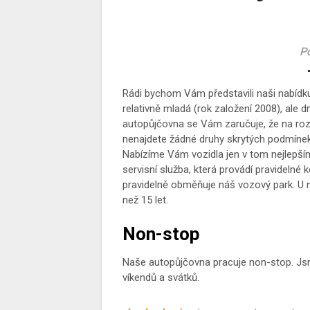
Po
Rádi bychom Vám představili naši nabídku
relativně mladá (rok založení 2008), ale 
autopůjčovna se Vám zaručuje, že na rozd
nenajdete žádné druhy skrytých podmínek
Nabízíme Vám vozidla jen v tom nejlepším
servisní služba, která provádí pravidelné
pravidelně obměňuje náš vozový park. U n
než 15 let.
Non-stop
Naše autopůjčovna pracuje non-stop. Jsm
víkendů a svátků.