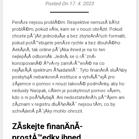
Posted On 17. 4. 2023
PenÃ­ze nejsou problÃ©m. Respektive nemusÃ­ bÃ½t
problÃ©m, pokud vÃ­te, kam se v nouzi obrÃ¡tit. Pokud
chcete pÅ¯jÄit jednoduÅ¡e a bez zbyteÄnÃ½ch formalit,
pokud potÅ™ebujete penÃ­ze rychle a bez dlouhÃ©ho
ÄekÃ¡nÃ­, tak online
pÅ¯jÄka ihned
je na to ten
nejlepÅ¡Ã­ odbornÃ­k. JednÃ¡ se o rÅ¯znÄ›
koncipovanÃ© ÃºvÄ›ry zamÄ›Å™enÃ© na co
nejÅ¡irÅ¡Ã­ spektrum Å¾adatelÅ¯. Tyto finanÄnÃ­ sluÅ¾by
poskytujÃ­ nebankovnÃ­ instituce a vytvÃ¡Å™ejÃ­ pro
zÃ¡jemce o pomoc v nouzi takovÃ© podmÃ­nky, aby ho
nedusily. Naopak, cÃ­lem je poskytnout pomoc vÅ¡em,
kdo o ni poÅ¾Ã¡dajÃ­. Ani nedostateÄnÃ½ pÅ™Ã­jem ani
zÃ¡znam v registru dluÅ¾nÃ­kÅ¯ nejsou tÃ­m, co by
schvÃ¡lenÃ­ pÅ¯jÄky mohlo ohrozit.
ZÃ­skejte finanÄnÃ­
prostÅ™edky ihned