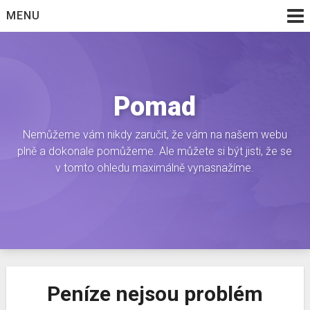
Skip
MENU
to
content
Pomad
Nemůžeme vám nikdy zaručit, že vám na našem webu
plně a dokonale pomůžeme. Ale můžete si být jisti, že se
v tomto ohledu maximálně vynasnažíme.
Peníze nejsou problém