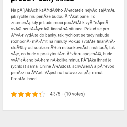
Na pÅ¯jÄkÃ¡ch kaÅ¾dÃ©ho Å¾adatele nejvÃ­c zajÃ­mÃ¡,
jak rychle mu penÃ­ze budou Å™Ã­kat pane. To
znamenÃ¡, kdy je bude moci pouÅ¾Ã­t k vyÅ™eÅ¡enÃ­
svÃ© neutÄ›Å¡enÃ© finanÄnÃ­ situace. Pokud se pro
ÃºvÄ›r vydÃ¡te do banky, tak rychlost se tady nebude
rozhodnÄ› mÄ›Å™it na minuty. Pokud zvolÃ­te finanÄnÃ­
sluÅ¾by od soukromÃ½ch nebankovnÃ­ch institucÃ­, tak
vÅ¡e, co bude s poskytnutÃ­m ÃºvÄ›ru spojenÃ©, bude
vyÅ™eÅ¡eno bÄ›hem nÄ›kolika minut. PÅ¯jÄka ihned je
rychlost sama. Online Å¾Ã¡dost, schvÃ¡lenÃ­ a pÅ™evod
penÄ›z na ÃºÄet. VÅ¡echno hotovo za pÃ¡r minut.
ProstÄ› ihned.
4.3/5 - (10 votes)