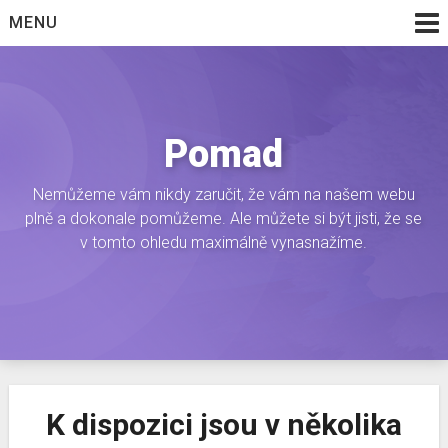
Skip
MENU
to
content
Pomad
Nemůžeme vám nikdy zaručit, že vám na našem webu
plně a dokonale pomůžeme. Ale můžete si být jisti, že se
v tomto ohledu maximálně vynasnažíme.
K dispozici jsou v několika