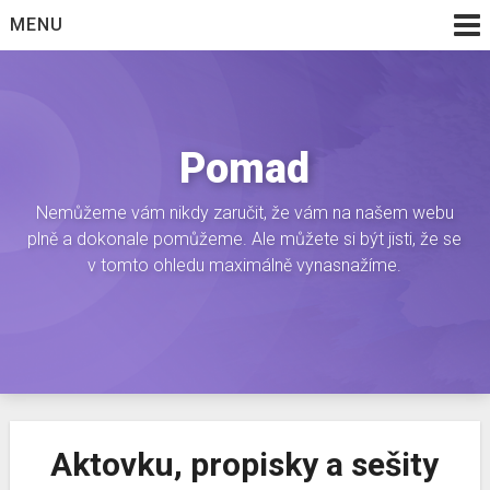
Skip
MENU
to
content
Pomad
Nemůžeme vám nikdy zaručit, že vám na našem webu
plně a dokonale pomůžeme. Ale můžete si být jisti, že se
v tomto ohledu maximálně vynasnažíme.
Aktovku, propisky a sešity